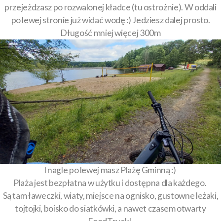
przejeżdzasz po rozwalonej kładce (tu ostrożnie). W oddali
po lewej stronie już widać wodę :) Jedziesz dalej prosto.
Długość mniej więcej 300m
I nagle po lewej masz Plażę Gminną :)
Plaża jest bezpłatna w użytku i dostępna dla każdego.
Są tam ławeczki, wiaty, miejsce na ognisko, gustowne leżaki,
tojtojki, boisko do siatkówki, a nawet czasem otwarty