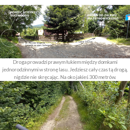
Droga prowadzi prawym łukiem między domkami
jednorodzinnymi w stronę lasu. Jedziesz cały czas tą drogą,
nigdzie nie skręcając. Na oko jakieś 300 metrów.