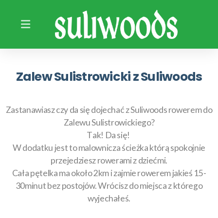
Zalew Sulistrowicki z Suliwoods
Zastanawiasz czy da się dojechać z Suliwoods rowerem do
Zalewu Sulistrowickiego?
Tak! Da się!
W dodatku jest to malownicza ścieżka którą spokojnie
przejedziesz rowerami z dziećmi.
Cała pętelka ma około 2km i zajmie rowerem jakieś 15-
30minut bez postojów. Wrócisz do miejsca z którego
wyjechałeś.