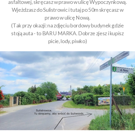
asfaltowej, skręcasz w prawo w ulicę Wypoczynkową.
Wjeżdzasz do Sulistrowic i tutaj po 50m skręcasz w
prawo w ulicę Nową.
(Tak przy okazji: na zdjęciu bordowy budynek gdzie
stoją auta - to BAR U MARKA. Dobrze zjesz i kupisz
picie, lody, piwko)