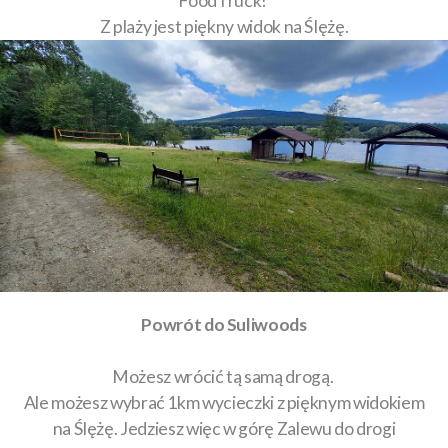
FoodTruck!
Z plaży jest piękny widok na Ślężę.
Powrót do Suliwoods
Możesz wrócić tą samą drogą.
Ale możesz wybrać 1km wycieczki z pięknym widokiem
na Ślężę. Jedziesz więc w górę Zalewu do drogi