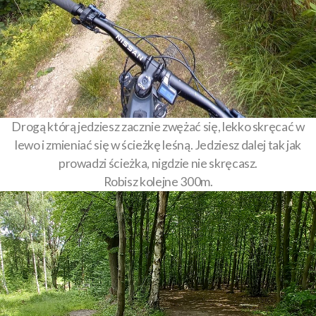
Drogą którą jedziesz zacznie zwężać się, lekko skręcać w
lewo i zmieniać się w ścieżkę leśną. Jedziesz dalej tak jak
prowadzi ścieżka, nigdzie nie skręcasz.
Robisz kolejne 300m.