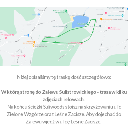
Niżej opisaliśmy tę traskę dość szczegółowo:
W którą stronę do Zalewu Sulistrowickiego - trasa w kilku
zdjęciach i słowach:
Na końcu ścieżki Suliwoods stoisz na skrzyżowaniu ulic
Zielone Wzgórze oraz Leśne Zacisze. Aby dojechać do
Zalewu wjedź w ulicę Leśne Zacisze.