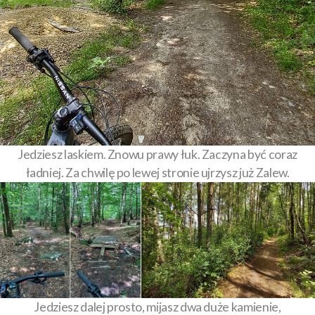
Jedziesz laskiem. Znowu prawy łuk. Zaczyna być coraz
ładniej. Za chwilę po lewej stronie ujrzysz już Zalew.
Jedziesz dalej prosto, mijasz dwa duże kamienie,